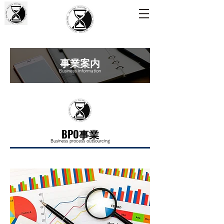
事業案内
Business information
BPO事業
Business process outsourcing