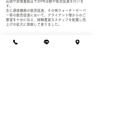
店頭や家電量販店でのPR活動や販売促進を行いま
す。
主に通信機器の販売促進、その他ウォーターサーバ
ー等の販売促進において、クライアント様からのご
要望を十分に伝え、経験豊富なスタッフを配属し売
上げの拡大に貢献して参りました。
美容事業
Beauty